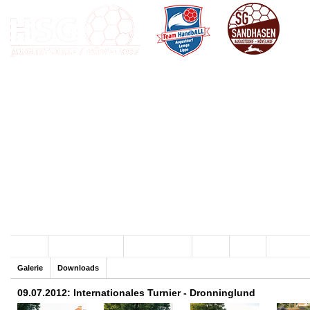
Archiv
Team HandbALL
SG Sandhasen
Hallen
Verein
Sponsore
Galerie
Downloads
09.07.2012: Internationales Turnier - Dronninglund