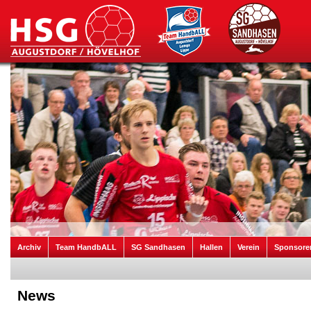
Archiv
Team HandbALL
SG Sandhasen
Hallen
Verein
Sponsore
News