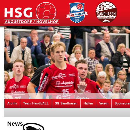
Archiv
Team HandbALL
SG Sandhasen
Hallen
Verein
Sponsore
News