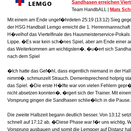
Sandhasen erreichen Vierte
Team HandbALL |
Mats Sch
Mit einem am Ende ungef�hrdeten 25:19 (13:12) Sieg gegen
der HSG Handball Lemgo erreicht die 1. Herrenmannschaft 
H�velhof das Viertelfinale des Hausmeisterservice-Pokals
Lippe. �Es war kein sch�nes Spiel, aber am Ende einer a
das Weiterkommen am wichtigsten�, �u�ert sich Sandha
nach dem Spiel
�Ich hatte das Gef�hl, dass eigentlich niemand in der Halle
nimmt�, schmunzelt Strauch. Dementsprechend holprig sta
das Spiel. �Die erste H�lfte war von vielen Fehlern gepr�
nicht absetzen konnten�, �rgert sich der Trainer. Mit ein
Vorsprung gingen die Sandhasen schlie�lich in die Pause.
Die zweite Halbzeit begann deutlich besser. Von 13:12 set
schnell auf 17:12 ab. �Diese Phase war f�r uns wichtig. 
Vorsprung ausbauen und somit die Lemgoer auf Distanz halt