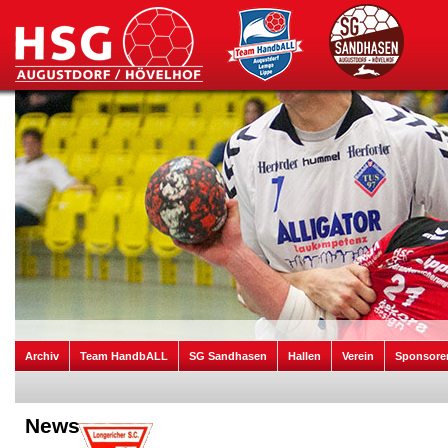
Archiv
Team HandbALL
SG Sandhasen
Hallen
Verein
Sponsore
News