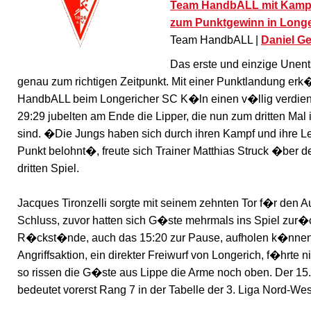
Team HandbALL mit Kampf
zum Punktgewinn in Longe
Team HandbALL |
Daniel G
Das erste und einzige Unent
genau zum richtigen Zeitpunkt. Mit einer Punktlandung er
HandbALL beim Longericher SC K�ln einen v�llig verdie
29:29 jubelten am Ende die Lipper, die nun zum dritten Mal
sind. �Die Jungs haben sich durch ihren Kampf und ihre L
Punkt belohnt�, freute sich Trainer Matthias Struck �ber 
dritten Spiel.
Jacques Tironzelli sorgte mit seinem zehnten Tor f�r den A
Schluss, zuvor hatten sich G�ste mehrmals ins Spiel zur
R�ckst�nde, auch das 15:20 zur Pause, aufholen k�nnen.
Angriffsaktion, ein direkter Freiwurf von Longerich, f�hrte 
so rissen die G�ste aus Lippe die Arme noch oben. Der 15.
bedeutet vorerst Rang 7 in der Tabelle der 3. Liga Nord-Wes