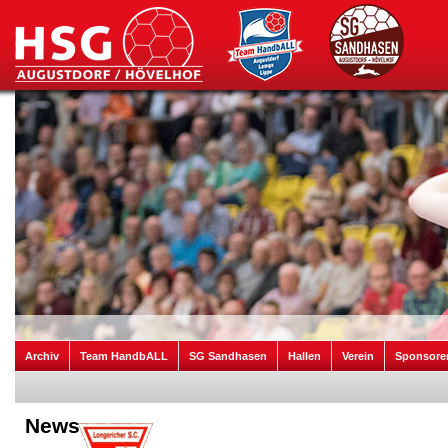
Archiv
Team HandbALL
SG Sandhasen
Hallen
Verein
Sponsore
News