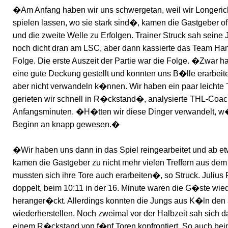
�Am Anfang haben wir uns schwergetan, weil wir Longeric
spielen lassen, wo sie stark sind�, kamen die Gastgeber
und die zweite Welle zu Erfolgen. Trainer Struck sah seine
noch dicht dran am LSC, aber dann kassierte das Team Ha
Folge. Die erste Auszeit der Partie war die Folge. �Zwar ha
eine gute Deckung gestellt und konnten uns B�lle erarbeit
aber nicht verwandeln k�nnen. Wir haben ein paar leichte 
gerieten wir schnell in R�ckstand�, analysierte THL-Coac
Anfangsminuten. �H�tten wir diese Dinger verwandelt, w
Beginn an knapp gewesen.�
�Wir haben uns dann in das Spiel reingearbeitet und ab et
kamen die Gastgeber zu nicht mehr vielen Treffern aus de
mussten sich ihre Tore auch erarbeiten�, so Struck. Julius 
doppelt, beim 10:11 in der 16. Minute waren die G�ste wi
heranger�ckt. Allerdings konnten die Jungs aus K�ln den 
wiederherstellen. Noch zweimal vor der Halbzeit sah sich
einem R�ckstand von f�nf Toren konfrontiert. So auch be