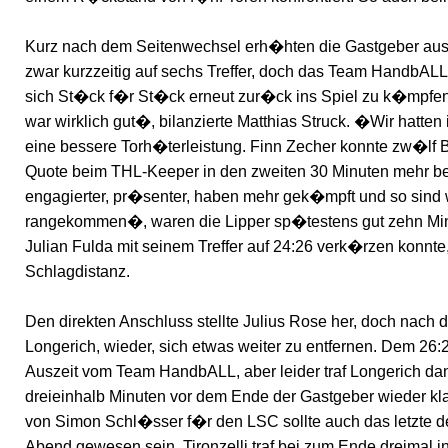
Kurz nach dem Seitenwechsel erh�hten die Gastgeber aus
zwar kurzzeitig auf sechs Treffer, doch das Team HandbAL
sich St�ck f�r St�ck erneut zur�ck ins Spiel zu k�mpfen
war wirklich gut�, bilanzierte Matthias Struck. �Wir hatten 
eine bessere Torh�terleistung. Finn Zecher konnte zw�lf 
Quote beim THL-Keeper in den zweiten 30 Minuten mehr b
engagierter, pr�senter, haben mehr gek�mpft und so sind w
rangekommen�, waren die Lipper sp�testens gut zehn Minu
Julian Fulda mit seinem Treffer auf 24:26 verk�rzen konnte,
Schlagdistanz.
Den direkten Anschluss stellte Julius Rose her, doch nach 
Longerich, wieder, sich etwas weiter zu entfernen. Dem 26:28
Auszeit vom Team HandbALL, aber leider traf Longerich da
dreieinhalb Minuten vor dem Ende der Gastgeber wieder kla
von Simon Schl�sser f�r den LSC sollte auch das letzte 
Abend gewesen sein. Tironzelli traf bei zum Ende dreimal i