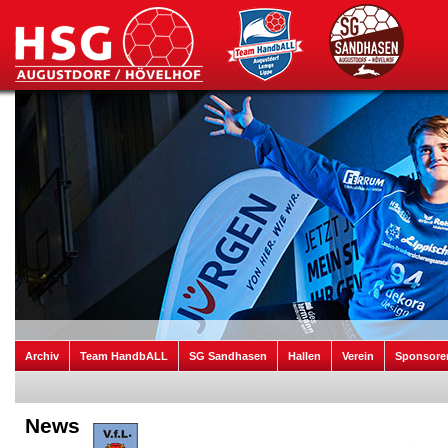
Archiv
Team HandbALL
SG Sandhasen
Hallen
Verein
Sponsore
News