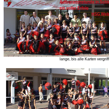
Autogrammstunde in Schl
ein voller Erfolg
Team HandbALL |
HSG Web
Im Rahmen des Sommerfeste
Schlo� Holte-Stukenbrock f
Autogrammstunde mit einigen
sommerlichen Temperaturen
Aktion in der Schlo� Holt
Auftritten der Cheerleader be
lange, bis alle Karten vergri