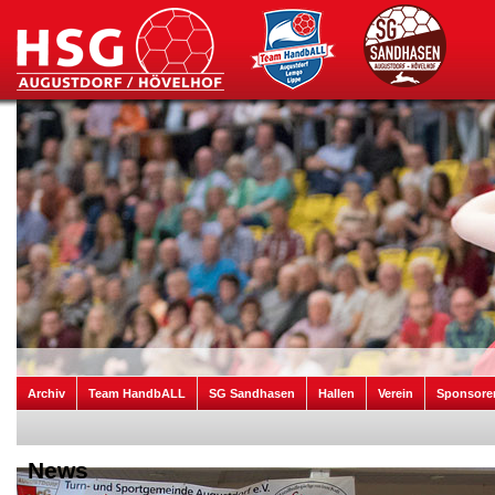
Archiv
Team HandbALL
SG Sandhasen
Hallen
Verein
Sponsore
News