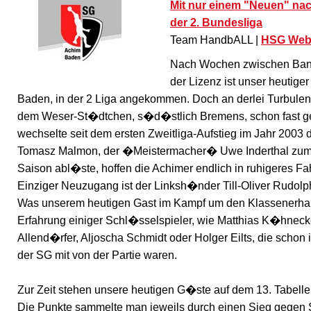
Mit nur einem "Neuen" nac
der 2. Bundesliga
Team HandbALL |
HSG Web
Nach Wochen zwischen Ban
der Lizenz ist unser heutige
Baden, in der 2 Liga angekommen. Doch an derlei Turbulenz
dem Weser-St�dtchen, s�d�stlich Bremens, schon fast 
wechselte seit dem ersten Zweitliga-Aufstieg im Jahr 2003 d
Tomasz Malmon, der �Meistermacher� Uwe Inderthal zum
Saison abl�ste, hoffen die Achimer endlich in ruhigeres 
Einziger Neuzugang ist der Linksh�nder Till-Oliver Rudolp
Was unserem heutigen Gast im Kampf um den Klassenerhalt 
Erfahrung einiger Schl�sselspieler, wie Matthias K�hneck
Allend�rfer, Aljoscha Schmidt oder Holger Eilts, die schon 
der SG mit von der Partie waren.
Zur Zeit stehen unsere heutigen G�ste auf dem 13. Tabellen
Die Punkte sammelte man jeweils durch einen Sieg gegen 