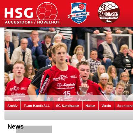
Archiv
Team HandbALL
SG Sandhasen
Hallen
Verein
Sponsore
News