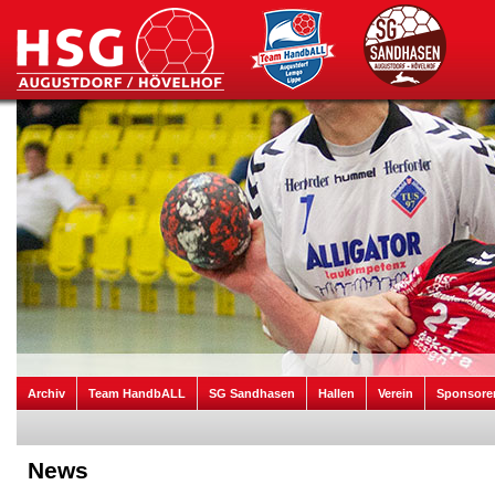
Archiv
Team HandbALL
SG Sandhasen
Hallen
Verein
Sponsore
News