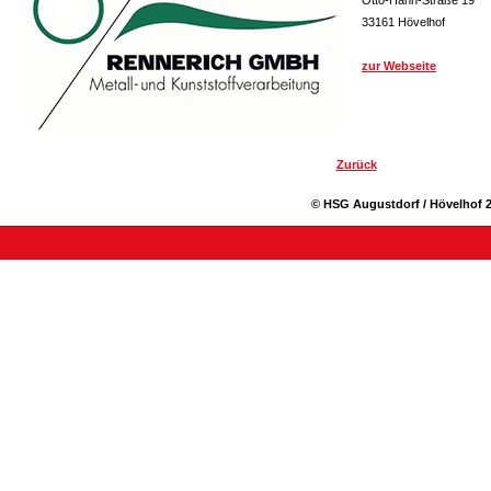
Otto-Hahn-Straße 19
33161 Hövelhof
zur Webseite
Zurück
© HSG Augustdorf / Hövelhof 2