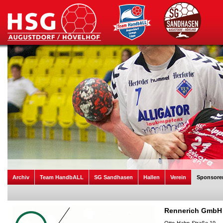
Archiv
Team HandbALL
SG Sandhasen
Hallen
Verein
Sponsore
Rennerich GmbH