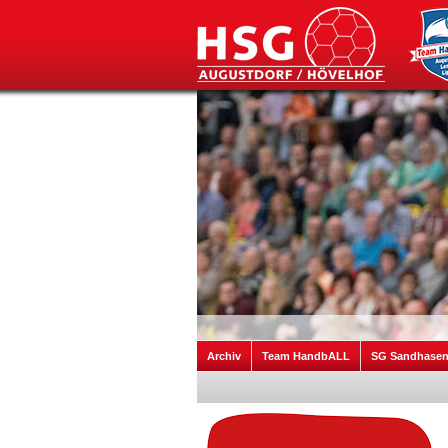
Archiv
Team HandbALL
SG Sandhase