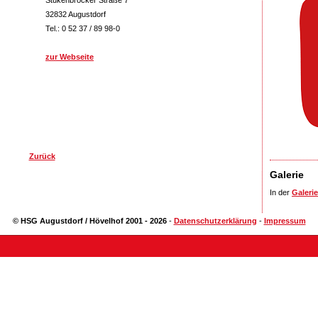
Stukenbrocker Straße 7
32832 Augustdorf
Tel.: 0 52 37 / 89 98-0
zur Webseite
Zurück
Galerie
In der
Galerie
© HSG Augustdorf / Hövelhof 2001 - 2026
-
Datenschutzerklärung
-
Impressum