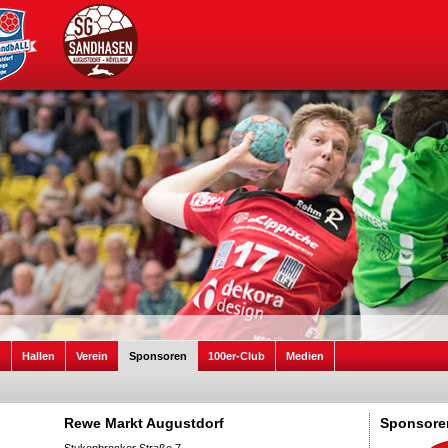
n
Hallen
Verein
Sponsoren
100er-Club
Medien
Rewe Markt Augustdorf
Sponsore