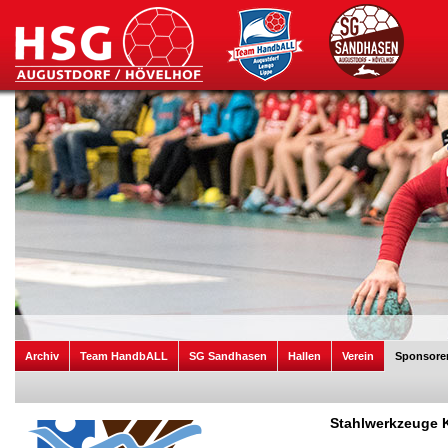
Archiv
Team HandbALL
SG Sandhasen
Hallen
Verein
Sponsore
Stahlwerkzeuge